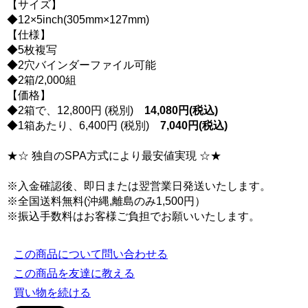
【サイズ】
◆12×5inch(305mm×127mm)
【仕様】
◆5枚複写
◆2穴バインダーファイル可能
◆2箱/2,000組
【価格】
◆2箱で、12,800円 (税別)
14,080円(税込)
◆1箱あたり、6,400円 (税別)
7,040円(税込)
★☆ 独自のSPA方式により最安値実現 ☆★
※入金確認後、即日または翌営業日発送いたします。
※全国送料無料(沖縄,離島のみ1,500円）
※振込手数料はお客様ご負担でお願いいたします。
この商品について問い合わせる
この商品を友達に教える
買い物を続ける