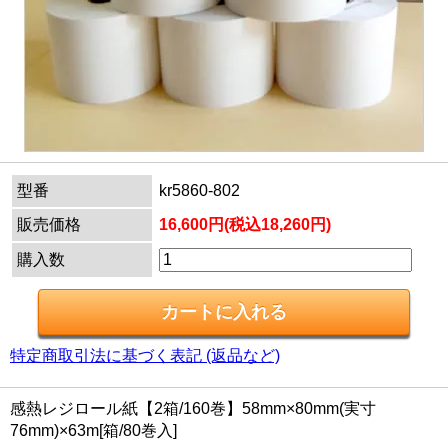
型番
kr5860-802
販売価格
16,600円(税込18,260円)
購入数
特定商取引法に基づく表記 (返品など)
感熱レジロール紙【2箱/160巻】58mm×80mm(実寸
76mm)×63m[箱/80巻入]