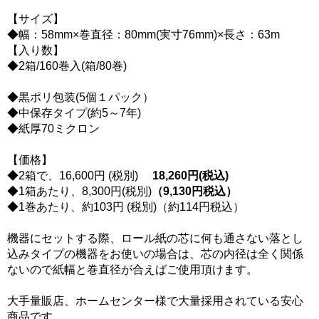
【サイズ】
◆幅：58mm×巻直径：80mm(実寸76mm)×長さ：63m
【入り数】
◆2箱/160巻入(箱/80巻)
◆黒ポリ包装(5個１パック）
◆中保存タイプ(約5～7年)
◆紙厚70ミクロン
【価格】
◆2箱で、16,600円 (税別)
18,260円(税込)
◆1箱あたり、8,300円(税別)
（9,130円税込）
◆1巻あたり、約103円 (税別)（約114円税込）
機器にセットする際、ロール紙の芯に何も通さない
落とし
込みタイプ
の機器をお使いの場合は、芯の内径は全く関係
ないので紙幅と巻直径が合えばご使用頂けます。
大手量販店、ホームセンター様で大量採用されている安心
商品です。