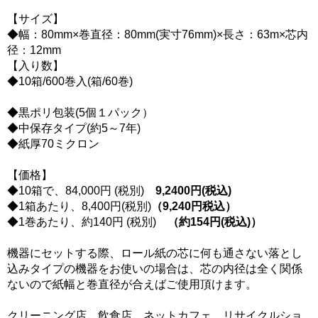
【サイズ】
◆幅：80mm×巻直径：80mm(実寸76mm)×長さ：63m×芯内
径：12mm
【入り数】
◆10箱/600巻入(箱/60巻)
◆黒ポリ包装(5個１パック）
◆中保存タイプ(約5～7年)
◆紙厚70ミクロン
【価格】
◆10箱で、84,000円 (税別)
9,2400円(税込)
◆1箱あたり、8,400円(税別)
（9,240円税込）
◆1巻あたり、約140円 (税別)
（約154円(税込)）
機器にセットする際、ロール紙の芯に何も通さない
落とし
込みタイプ
の機器をお使いの場合は、芯の内径は全く関係
ないので紙幅と巻直径が合えばご使用頂けます。
クリーニング店、飲食店、ネットカフェ、リサイクルショ