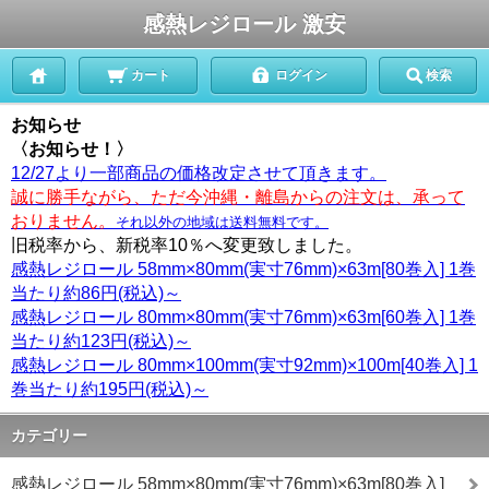
感熱レジロール 激安
カート
ログイン
検索
お知らせ
〈お知らせ！〉
12/27より一部商品の価格改定させて頂きます。
誠に勝手ながら、ただ今沖縄・離島からの注文は、承って
おりません。
それ以外の地域は送料無料です。
旧税率から、新税率10％へ変更致しました。
感熱レジロール 58mm×80mm(実寸76mm)×63m[80巻入] 1巻
当たり約86円(税込)～
感熱レジロール 80mm×80mm(実寸76mm)×63m[60巻入] 1巻
当たり約123円(税込)～
感熱レジロール 80mm×100mm(実寸92mm)×100m[40巻入] 1
巻当たり約195円(税込)～
カテゴリー
感熱レジロール 58mm×80mm(実寸76mm)×63m[80巻入]