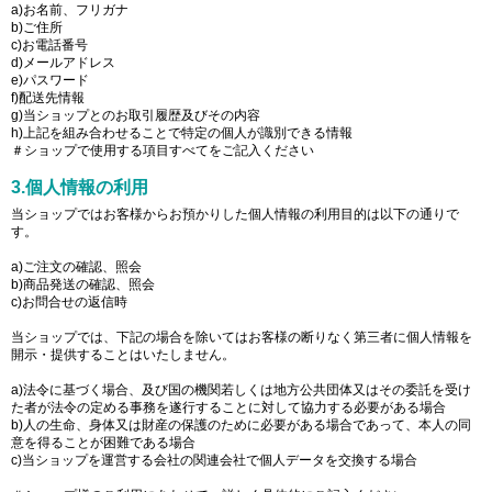
a)お名前、フリガナ
b)ご住所
c)お電話番号
d)メールアドレス
e)パスワード
f)配送先情報
g)当ショップとのお取引履歴及びその内容
h)上記を組み合わせることで特定の個人が識別できる情報
＃ショップで使用する項目すべてをご記入ください
3.個人情報の利用
当ショップではお客様からお預かりした個人情報の利用目的は以下の通りで
す。
a)ご注文の確認、照会
b)商品発送の確認、照会
c)お問合せの返信時
当ショップでは、下記の場合を除いてはお客様の断りなく第三者に個人情報を
開示・提供することはいたしません。
a)法令に基づく場合、及び国の機関若しくは地方公共団体又はその委託を受け
た者が法令の定める事務を遂行することに対して協力する必要がある場合
b)人の生命、身体又は財産の保護のために必要がある場合であって、本人の同
意を得ることが困難である場合
c)当ショップを運営する会社の関連会社で個人データを交換する場合