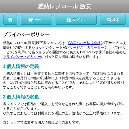
感熱レジロール 激安
カート
ログイン
検索
プライバシーポリシー
感熱レジロール 激安(以下当ショップ)は、
GMOペパボ株式会社
(以下サービス提
供会社)の提供するショッピングカートASPサービス
カラーミーショップ
(当サ
ービス)を利用して当ショップを開設するにあたりGMOペパボ株式会社の定めた
プライバシー・ポリシー
に則った個人情報の取扱いを行います。
1.個人情報の定義
「個人情報」とは、生存する個人に関する情報であって、当該情報に含まれる
氏名、生年月日その他の記述等により特定の個人を識別することができるも
の、及び他の情報と容易に照合することができ、それにより特定の個人を識別
することができることとなるものをいいます。
2.個人情報の収集
当ショップでは商品のご購入、お問合せをされた際にお客様の個人情報を収集
することがございます。
収集するにあたっては利用目的を明記の上、適法かつ公正な手段によります。
当ショップで収集する個人情報は以下の通りです。