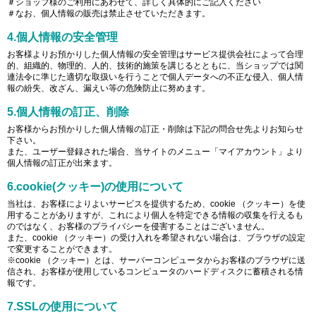
＃ショップ様のご利用にあわせて、詳しく具体的にご記入ください
＃なお、個人情報の販売は禁止させていただきます。
4.個人情報の安全管理
お客様よりお預かりした個人情報の安全管理はサービス提供会社によって合理
的、組織的、物理的、人的、技術的施策を講じるとともに、当ショップでは関
連法令に準じた適切な取扱いを行うことで個人データへの不正な侵入、個人情
報の紛失、改ざん、漏えい等の危険防止に努めます。
5.個人情報の訂正、削除
お客様からお預かりした個人情報の訂正・削除は下記の問合せ先よりお知らせ
下さい。
また、ユーザー登録された場合、当サイトのメニュー「マイアカウント」より
個人情報の訂正が出来ます。
6.cookie(クッキー)の使用について
当社は、お客様によりよいサービスを提供するため、cookie （クッキー）を使
用することがありますが、これにより個人を特定できる情報の収集を行えるも
のではなく、お客様のプライバシーを侵害することはございません。
また、cookie （クッキー）の受け入れを希望されない場合は、ブラウザの設定
で変更することができます。
※cookie （クッキー）とは、サーバーコンピュータからお客様のブラウザに送
信され、お客様が使用しているコンピュータのハードディスクに蓄積される情
報です。
7.SSLの使用について