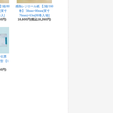
箱/80
感熱レジロール紙 【2箱/160
m(実寸
巻】 58mm×80mm(実寸
巻入]
76mm)×63m[80巻入/箱]
40円)
16,600円(税込18,260円)
一伝票
型 【1
50円)