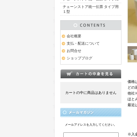
チェーンストア統一伝票 タイプ用
１型
会社概要
支払・配送について
お問合せ
ショップブログ
価格は
どの
カートの中に商品はありません
他社
ほと
最近
メールアドレスを入力してください。
※入