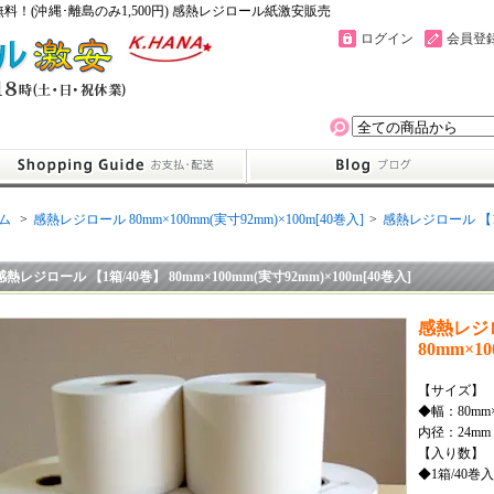
！(沖縄･離島のみ1,500円) 感熱レジロール紙激安販売
ログイン
会員登
ム
>
感熱レジロール 80mm×100mm(実寸92mm)×100m[40巻入]
>
感熱レジロール 【1箱/
感熱レジロール 【1箱/40巻】 80mm×100mm(実寸92mm)×100m[40巻入]
感熱レジロ
80mm×1
【サイズ】
◆幅：80mm
内径：24mm
【入り数】
◆1箱/40巻入