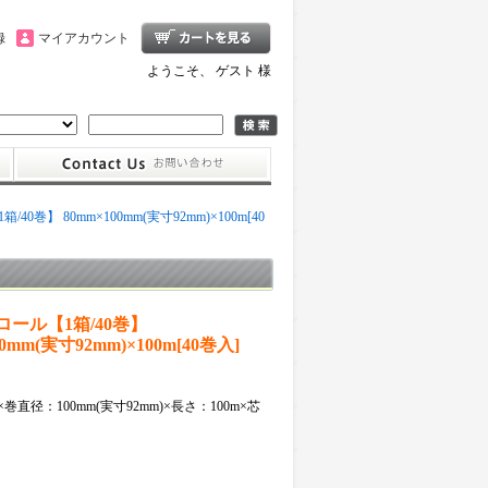
録
マイアカウント
ようこそ、 ゲスト 様
40巻】 80mm×100mm(実寸92mm)×100m[40
ール【1箱/40巻】
00mm(実寸92mm)×100m[40巻入]
×巻直径：100mm(実寸92mm)×長さ：100m×芯