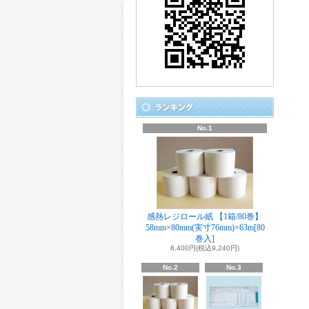
No.1
感熱レジロール紙 【1箱/80巻】
58mm×80mm(実寸76mm)×63m[80
巻入]
8,400円(税込9,240円)
No.2
No.3