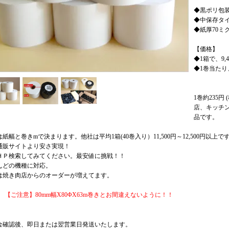
◆黒ポリ包
◆中保存タイ
◆紙厚70ミ
【価格】
◆1箱で、9,4
◆1巻当たり、
1巻約235円 
店、キッチ
品です。
紙幅と巻きmで決まります。他社は平均1箱(40巻入り）11,500円～12,500円以上で
通販サイトより安さ実現！
ＨＰ検索してみてください。最安値に挑戦！！
んどの機種に対応。
は焼き肉店からのオーダーが増えてます。
【ご注意】80mm幅X80ΦX63m巻きとお間違えないように！！
金確認後、即日または翌営業日発送いたします。