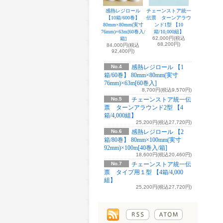
感熱レジロール
チェーンストア統一
【10箱/600巻】
伝票 ターンアラウ
80mm×80mm(実寸
ンド1型 【10
76mm)×63m[60巻入/
箱/10,000組】
62,000円(税込
箱]
68,200円)
84,000円(税込
92,400円)
No.4
感熱レジロール 【1
箱/60巻】 80mm×80mm(実寸
76mm)×63m[60巻入]
8,700円(税込9,570円)
No.5
チェーンストア統一伝
票 ターンアラウンド2型 【4
箱/4,000組】
25,200円(税込27,720円)
No.6
感熱レジロール 【2
箱/80巻】 80mm×100mm(実寸
92mm)×100m[40巻入/箱]
18,600円(税込20,460円)
No.7
チェーンストア統一伝
票 タイプ用１型 【4箱/4,000
組】
25,200円(税込27,720円)