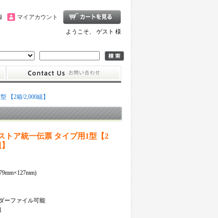
録
マイアカウント
ようこそ、 ゲスト 様
【2箱/2,000組】
ストア統一伝票 タイプ用1型【2
組】
279mm×127mm)
ンダーファイル可能
組