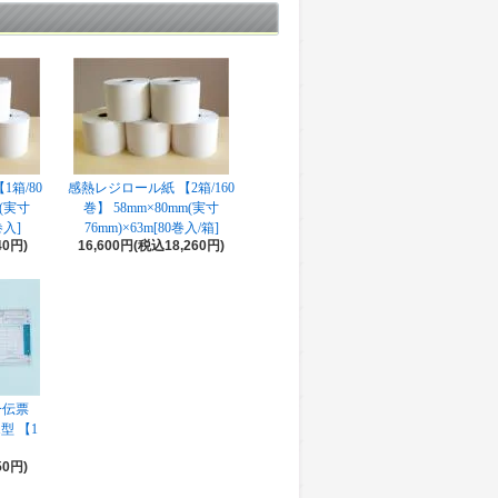
箱/80
感熱レジロール紙 【2箱/160
m(実寸
巻】 58mm×80mm(実寸
巻入]
76mm)×63m[80巻入/箱]
40円)
16,600円(税込18,260円)
一伝票
型 【1
50円)