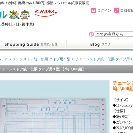
！(沖縄･離島のみ1,500円) 感熱レジロール紙激安販売
ログイン
会員登
ム
>
チェーンストア統一伝票 タイプ用１型
>
チェーンストア統一伝票 タイプ用１型 
チェーンストア統一伝票 タイプ用１型 【2箱/2,000組】
チェーン
箱/2,000
【サイズ】
◆11×5inch(
【仕様】
◆5枚複写
◆2穴バイ
◆2箱/2,000