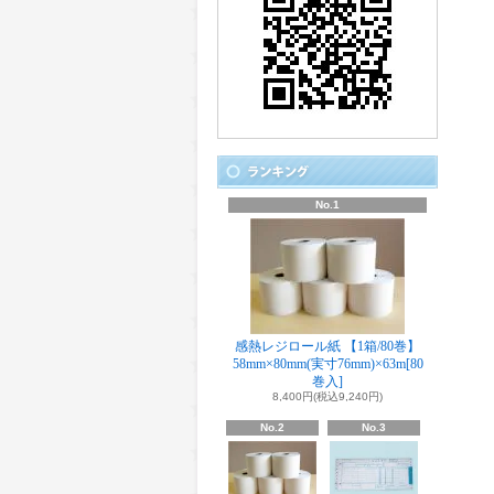
No.1
感熱レジロール紙 【1箱/80巻】
58mm×80mm(実寸76mm)×63m[80
巻入]
8,400円(税込9,240円)
No.2
No.3