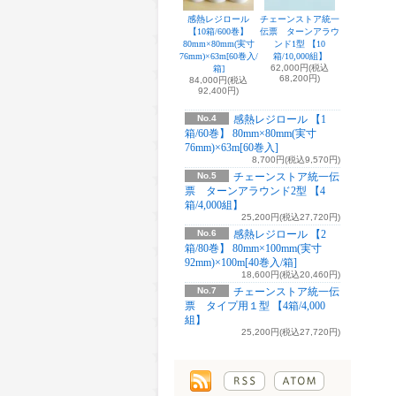
感熱レジロール
チェーンストア統一
【10箱/600巻】
伝票 ターンアラウ
80mm×80mm(実寸
ンド1型 【10
76mm)×63m[60巻入/
箱/10,000組】
62,000円(税込
箱]
68,200円)
84,000円(税込
92,400円)
No.4
感熱レジロール 【1
箱/60巻】 80mm×80mm(実寸
76mm)×63m[60巻入]
8,700円(税込9,570円)
No.5
チェーンストア統一伝
票 ターンアラウンド2型 【4
箱/4,000組】
25,200円(税込27,720円)
No.6
感熱レジロール 【2
箱/80巻】 80mm×100mm(実寸
92mm)×100m[40巻入/箱]
18,600円(税込20,460円)
No.7
チェーンストア統一伝
票 タイプ用１型 【4箱/4,000
組】
25,200円(税込27,720円)