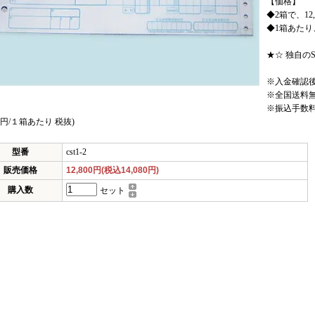
【価格】
◆2箱で、12,
◆1箱あたり、6
★☆ 独自の
※入金確認
※全国送料無料
※振込手数
400円/１箱あたり 税抜)
型番
cst1-2
販売価格
12,800円(税込14,080円)
購入数
セット