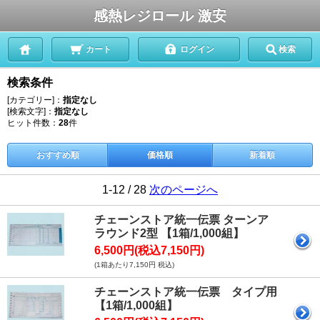
感熱レジロール 激安
カート
ログイン
検索
検索条件
[カテゴリー]：
指定なし
[検索文字]：
指定なし
ヒット件数：
28
件
おすすめ順
価格順
新着順
1-12 / 28
次のページへ
チェーンストア統一伝票 ターンア
ラウンド2型 【1箱/1,000組】
6,500円(税込7,150円)
(1箱あたり7,150円 税込)
チェーンストア統一伝票 タイプ用
【1箱/1,000組】