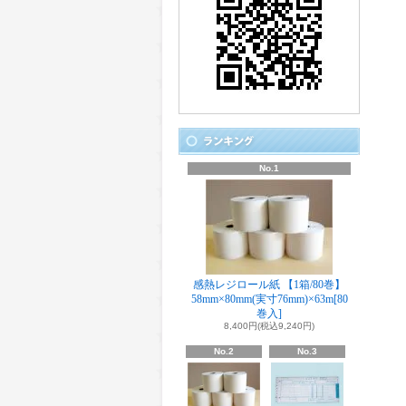
No.1
感熱レジロール紙 【1箱/80巻】
58mm×80mm(実寸76mm)×63m[80
巻入]
8,400円(税込9,240円)
No.2
No.3