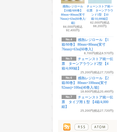
感熱レジロール
チェーンストア統一
【10箱/600巻】
伝票 ターンアラウ
80mm×80mm(実寸
ンド1型 【10
76mm)×63m[60巻入/
箱/10,000組】
62,000円(税込
箱]
68,200円)
84,000円(税込
92,400円)
No.4
感熱レジロール 【1
箱/60巻】 80mm×80mm(実寸
76mm)×63m[60巻入]
8,700円(税込9,570円)
No.5
チェーンストア統一伝
票 ターンアラウンド2型 【4
箱/4,000組】
25,200円(税込27,720円)
No.6
感熱レジロール 【2
箱/80巻】 80mm×100mm(実寸
92mm)×100m[40巻入/箱]
18,600円(税込20,460円)
No.7
チェーンストア統一伝
票 タイプ用１型 【4箱/4,000
組】
25,200円(税込27,720円)