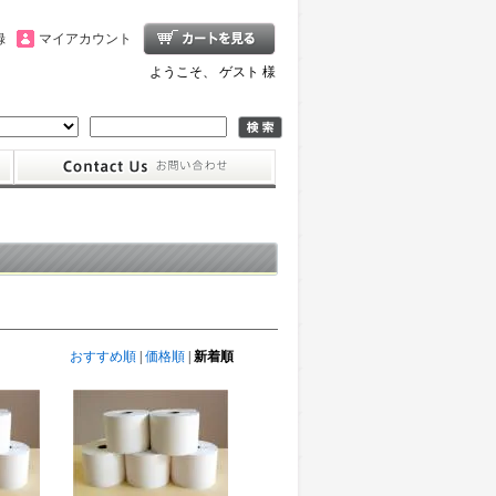
録
マイアカウント
ようこそ、 ゲスト 様
おすすめ順
|
価格順
|
新着順