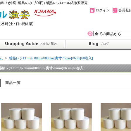
！(沖縄･離島のみ1,500円) 感熱レジロール紙激安販売
ログイン
会員登
ム
>
感熱レジロール 80mm×80mm(実寸76mm)×63m[60巻入]
感熱レジロール 80mm×80mm(実寸76mm)×63m[60巻入]
商品一覧