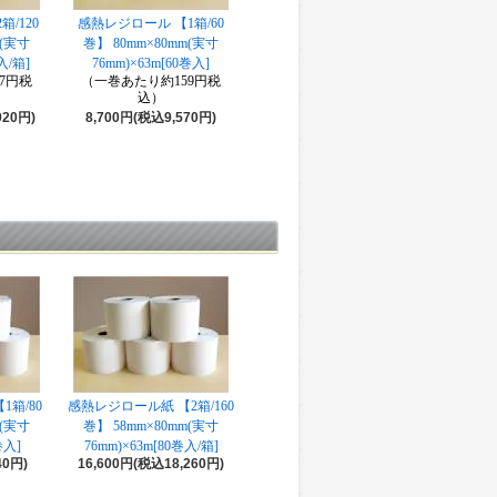
/120
感熱レジロール 【1箱/60
m(実寸
巻】 80mm×80mm(実寸
入/箱]
76mm)×63m[60巻入]
7円税
（一巻あたり約159円税
込）
920円)
8,700円(税込9,570円)
箱/80
感熱レジロール紙 【2箱/160
m(実寸
巻】 58mm×80mm(実寸
巻入]
76mm)×63m[80巻入/箱]
40円)
16,600円(税込18,260円)