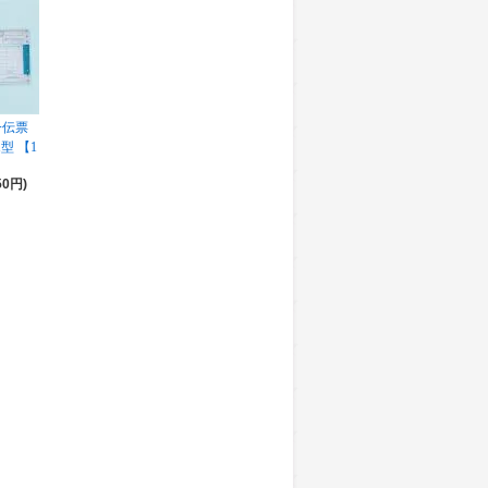
一伝票
型 【1
50円)