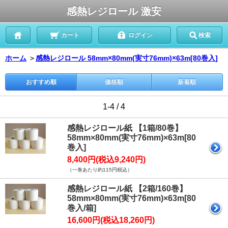
感熱レジロール 激安
カート
ログイン
検索
ホーム
＞
感熱レジロール 58mm×80mm(実寸76mm)×63m[80巻入]
おすすめ順
価格順
新着順
1-4 / 4
感熱レジロール紙 【1箱/80巻】
58mm×80mm(実寸76mm)×63m[80
巻入]
8,400円(税込9,240円)
（一巻あたり約115円税込）
感熱レジロール紙 【2箱/160巻】
58mm×80mm(実寸76mm)×63m[80
巻入/箱]
16,600円(税込18,260円)